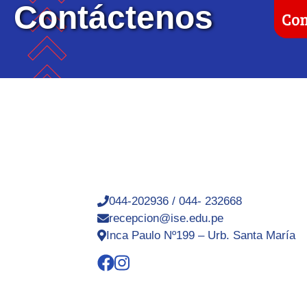
Contáctenos
044-202936 / 044- 232668
recepcion@ise.edu.pe
Inca Paulo Nº199 – Urb. Santa María