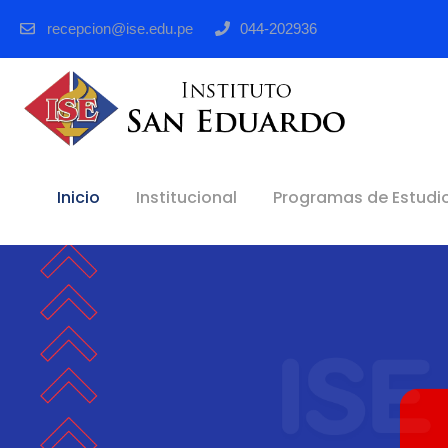
recepcion@ise.edu.pe
044-202936
Inicio
Institucional
Programas de Estudi