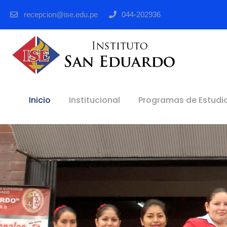
recepcion@ise.edu.pe
044-202936
Inicio
Institucional
Programas de Estudi