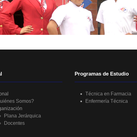
l
Programas de Estudio
ional
Técnica en Farmacia
uiénes Somos?
Enfermería Técnica
ganización
Plana Jerárquica
Docentes